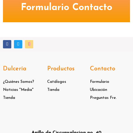
Formulario Contacto
F
T
I
a
w
n
c
i
s
e
t
t
b
t
a
o
e
g
o
r
r
Dulcería
Productos
Contacto
k
a
m
¿Quiénes Somos?
Catálogos
Formulario
Noticias "Media"
Tienda
Ubicación
Tienda
Preguntas Fre.
Anillo de Circunvalacion no. 40