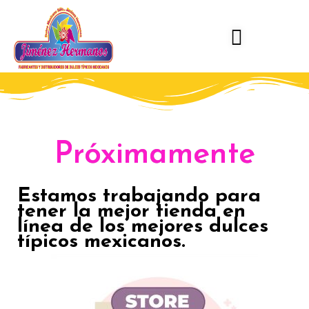
Skip
to
content
Próximamente
Estamos trabajando para
tener la mejor tienda en
línea de los mejores dulces
típicos mexicanos.