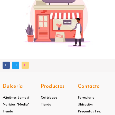
F
T
I
a
w
n
c
i
s
e
t
t
b
t
a
o
e
g
o
r
r
Dulcería
Productos
Contacto
k
a
m
¿Quiénes Somos?
Catálogos
Formulario
Noticias "Media"
Tienda
Ubicación
Tienda
Preguntas Fre.